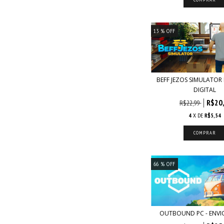
13
% OFF
BEFF JEZOS SIMULATOR 
DIGITAL
R$20
R$22,99
4
X DE
R$5,54
66
% OFF
OUTBOUND PC - ENVIO