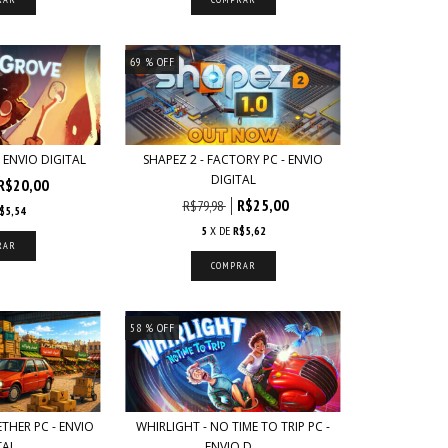
69
% OFF
 ENVIO DIGITAL
SHAPEZ 2 - FACTORY PC - ENVIO
DIGITAL
R$20,00
R$25,00
R$79,98
$5,54
5
X DE
R$5,62
58
% OFF
THER PC - ENVIO
WHIRLIGHT - NO TIME TO TRIP PC -
TAL
ENVIO D...