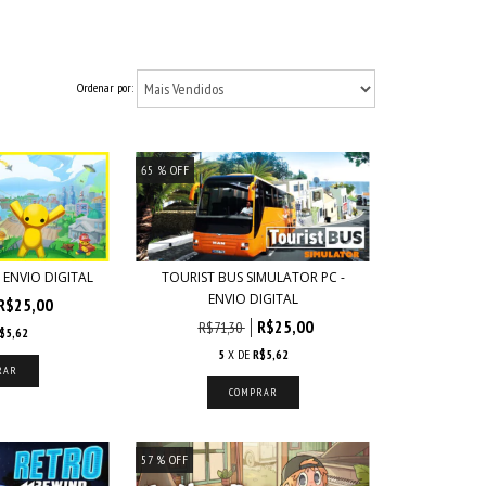
Ordenar por:
65
% OFF
 ENVIO DIGITAL
TOURIST BUS SIMULATOR PC -
ENVIO DIGITAL
R$25,00
R$25,00
R$71,30
$5,62
5
X DE
R$5,62
57
% OFF