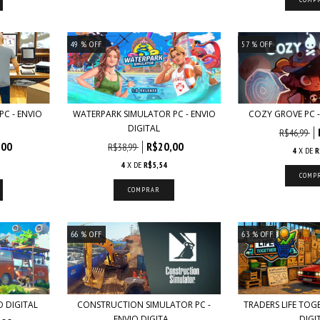
49
% OFF
57
% OFF
PC - ENVIO
WATERPARK SIMULATOR PC - ENVIO
COZY GROVE PC -
DIGITAL
R$46,99
,00
R$20,00
R$38,99
4
X DE
R
4
X DE
R$5,54
66
% OFF
63
% OFF
 DIGITAL
CONSTRUCTION SIMULATOR PC -
TRADERS LIFE TOGE
ENVIO DIGITA...
DIGI