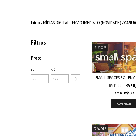
Início
MÍDIAS DIGITAL - ENVIO IMEDIATO (NOVIDADE)
CASU
/
/
Filtros
52
% OFF
Preço
DE
ATÉ
SMALL SPACES PC - ENV
R$20
R$41,99
4
X DE
R$5,54
77
% OFF