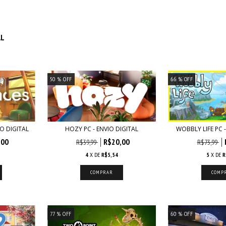
AL
50
% OFF
66
% OFF
IO DIGITAL
HOZY PC - ENVIO DIGITAL
WOBBLY LIFE PC -
,00
R$20,00
R$39,99
R$73,99
4
X DE
R$5,54
5
X DE
R
77
% OFF
60
% OFF