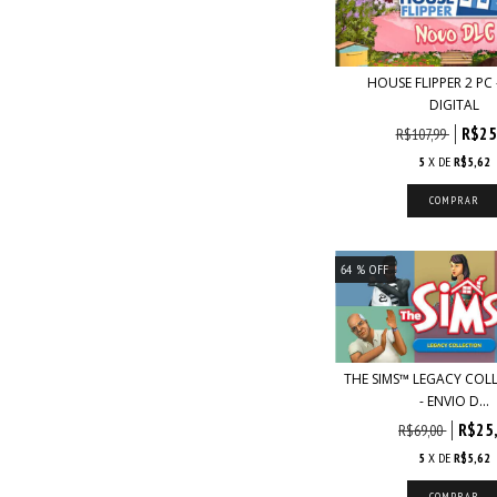
HOUSE FLIPPER 2 PC 
DIGITAL
R$25
R$107,99
5
X DE
R$5,62
64
% OFF
THE SIMS™ LEGACY COL
- ENVIO D...
R$25
R$69,00
5
X DE
R$5,62