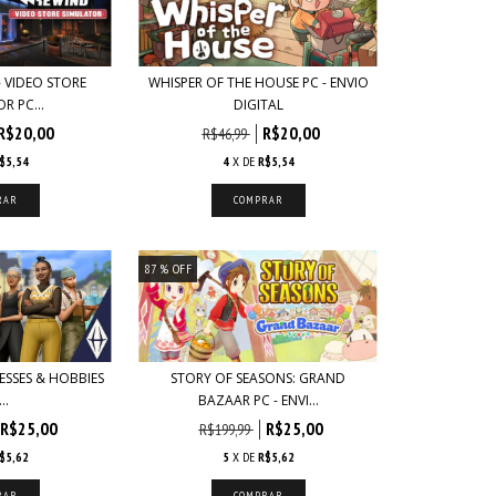
 VIDEO STORE
WHISPER OF THE HOUSE PC - ENVIO
R PC...
DIGITAL
R$20,00
R$20,00
R$46,99
$5,54
4
X DE
R$5,54
87
% OFF
ESSES & HOBBIES
STORY OF SEASONS: GRAND
..
BAZAAR PC - ENVI...
R$25,00
R$25,00
R$199,99
$5,62
5
X DE
R$5,62