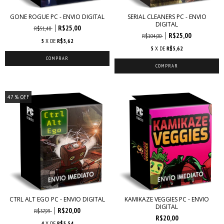
GONE ROGUE PC - ENVIO DIGITAL
SERIAL CLEANERS PC - ENVIO
DIGITAL
R$25,00
R$51,48
R$25,00
R$104,00
5
X DE
R$5,62
5
X DE
R$5,62
47
% OFF
CTRL ALT EGO PC - ENVIO DIGITAL
KAMIKAZE VEGGIES PC - ENVIO
DIGITAL
R$20,00
R$37,99
R$20,00
4
X DE
R$5,54