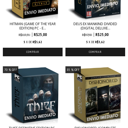
HITMAN (GAME OF THE YEAR
DEUS EX MANKIND DIVIDED
EDITION) PC - E...
(DIGITAL DELUXE...
R$25,00
R$25,00
R$115,91
R$97,98
5
X DE
R$5,62
5
X DE
R$5,62
70
% OFF
85
% OFF