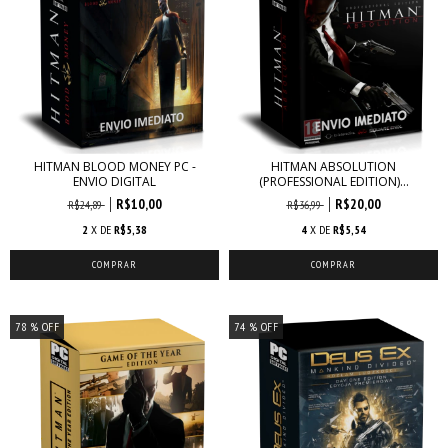
HITMAN BLOOD MONEY PC -
HITMAN ABSOLUTION
ENVIO DIGITAL
(PROFESSIONAL EDITION)...
R$10,00
R$20,00
R$24,89
R$36,99
2
X DE
R$5,38
4
X DE
R$5,54
78
% OFF
74
% OFF