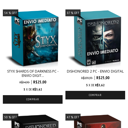
54
% OFF
87
% OFF
STYX SHARDS OF DARKNESS PC -
DISHONORED 2 PC - ENVIO DIGITAL
ENVIO DIGIT...
R$25,00
R$199,99
R$25,00
R$54,90
5
X DE
R$5,62
5
X DE
R$5,62
50
% OFF
47
% OFF