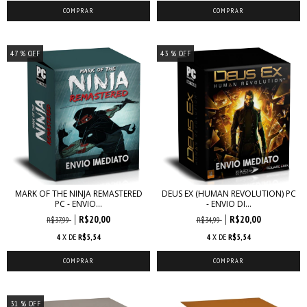
47
% OFF
43
% OFF
MARK OF THE NINJA REMASTERED
DEUS EX (HUMAN REVOLUTION) PC
PC - ENVIO...
- ENVIO DI...
R$20,00
R$20,00
R$37,99
R$34,99
4
X DE
R$5,54
4
X DE
R$5,54
31
% OFF