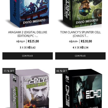
ARAGAMI 2 (DIGITAL DELUXE
TOM CLANCY'S SPLINTER CELL
EDITION) PC -...
(CHAOS T...
R$25,00
R$20,00
R$78,27
R$29,99
5
X DE
R$5,62
4
X DE
R$5,54
33
% OFF
46
% OFF