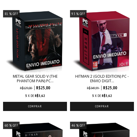
81
% OFF
93
% OFF
METAL GEAR SOLID V (THE
HITMAN 2 (GOLD EDITION) PC -
PHANTOM PAIN) PC...
ENVIO DIGIT...
R$25,00
R$25,00
R$129,00
R$349,99
5
X DE
R$5,62
5
X DE
R$5,62
60
% OFF
46
% OFF