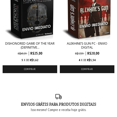
DISHONORED GAME OF THE YEAR
ALEKHINE’S GUN PC - ENVIO
(DEFINITIVE...
DIGITAL
R$25,00
R$20,00
R$49,99
R$37,99
5
X DE
R$5,62
4
X DE
R$5,54
ENVIOS GRÁTIS PARA PRODUTOS DIGITAIS
Isso mesmo! Compre e receba hoje grátis.