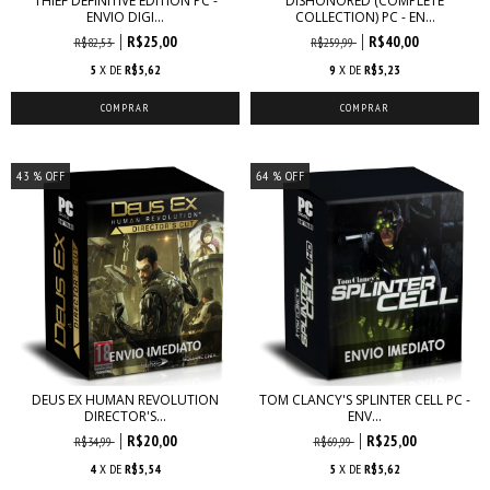
THIEF DEFINITIVE EDITION PC -
DISHONORED (COMPLETE
ENVIO DIGI...
COLLECTION) PC - EN...
R$25,00
R$40,00
R$82,53
R$259,99
5
X DE
R$5,62
9
X DE
R$5,23
43
% OFF
64
% OFF
DEUS EX HUMAN REVOLUTION
TOM CLANCY'S SPLINTER CELL PC -
DIRECTOR'S...
ENV...
R$20,00
R$25,00
R$34,99
R$69,99
4
X DE
R$5,54
5
X DE
R$5,62