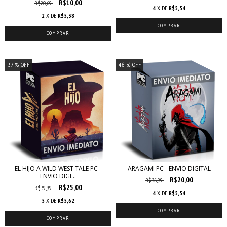
R$10,00
R$20,69
4
X DE
R$5,54
2
X DE
R$5,38
37
% OFF
46
% OFF
EL HIJO A WILD WEST TALE PC -
ARAGAMI PC - ENVIO DIGITAL
ENVIO DIGI...
R$20,00
R$36,99
R$25,00
R$39,99
4
X DE
R$5,54
5
X DE
R$5,62