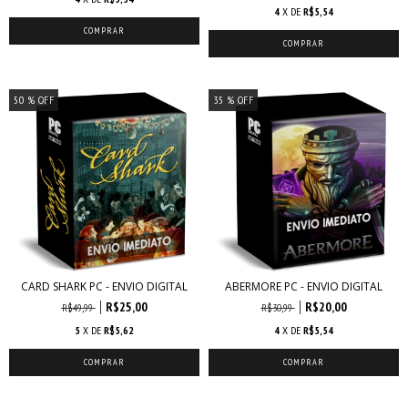
4
X DE
R$5,54
50
% OFF
35
% OFF
CARD SHARK PC - ENVIO DIGITAL
ABERMORE PC - ENVIO DIGITAL
R$25,00
R$20,00
R$49,99
R$30,99
5
X DE
R$5,62
4
X DE
R$5,54