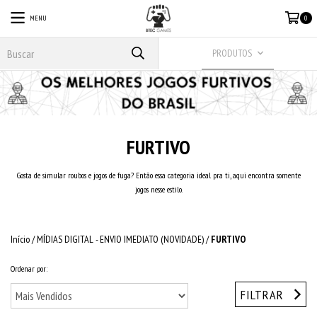
MENU
0
PRODUTOS
FURTIVO
Gosta de simular roubos e jogos de fuga? Então essa categoria ideal pra ti, aqui encontra somente
jogos nesse estilo.
Início
/
MÍDIAS DIGITAL - ENVIO IMEDIATO (NOVIDADE)
/
FURTIVO
Ordenar por:
FILTRAR