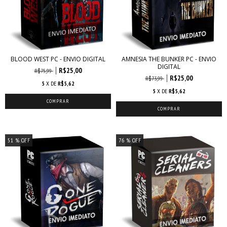
BLOOD WEST PC - ENVIO DIGITAL
AMNESIA THE BUNKER PC - ENVIO
DIGITAL
R$25,00
R$75,99
R$25,00
R$73,99
5
X DE
R$5,62
5
X DE
R$5,62
51
% OFF
76
% OFF