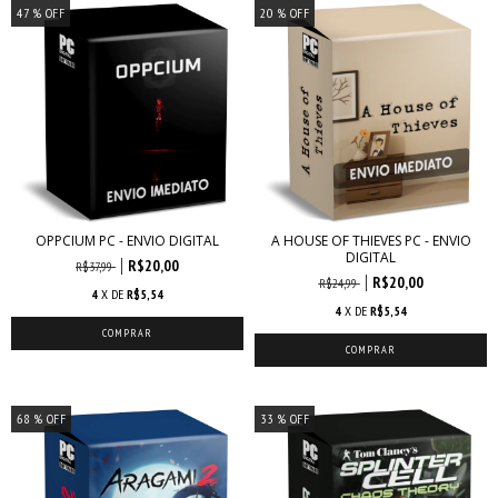
47
% OFF
20
% OFF
OPPCIUM PC - ENVIO DIGITAL
A HOUSE OF THIEVES PC - ENVIO
DIGITAL
R$20,00
R$37,99
R$20,00
R$24,99
4
X DE
R$5,54
4
X DE
R$5,54
68
% OFF
33
% OFF