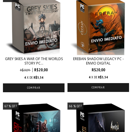
GREY SKIES A WAR OF THE WORLDS
EREBAN SHADOW LEGACY PC -
STORY PC...
ENVIO DIGITAL
R$20,00
R$20,00
R$28,99
4
X DE
R$5,54
4
X DE
R$5,54
67
% OFF
66
% OFF