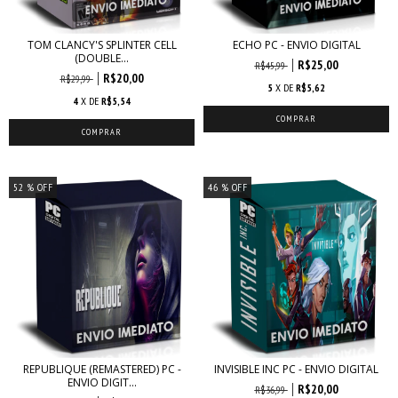
TOM CLANCY'S SPLINTER CELL
ECHO PC - ENVIO DIGITAL
(DOUBLE...
R$25,00
R$45,99
R$20,00
R$29,99
5
X DE
R$5,62
4
X DE
R$5,54
52
% OFF
46
% OFF
REPUBLIQUE (REMASTERED) PC -
INVISIBLE INC PC - ENVIO DIGITAL
ENVIO DIGIT...
R$20,00
R$36,99