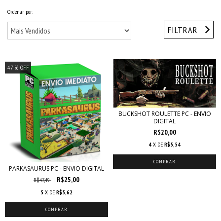
Ordenar por:
FILTRAR
47
% OFF
BUCKSHOT ROULETTE PC - ENVIO
DIGITAL
R$20,00
4
X DE
R$5,54
PARKASAURUS PC - ENVIO DIGITAL
R$25,00
R$47,49
5
X DE
R$5,62