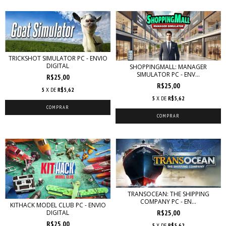
TRICKSHOT SIMULATOR PC - ENVIO
DIGITAL
SHOPPINGMALL: MANAGER
SIMULATOR PC - ENV...
R$25,00
R$25,00
5
X DE
R$5,62
5
X DE
R$5,62
TRANSOCEAN: THE SHIPPING
COMPANY PC - EN...
KITHACK MODEL CLUB PC - ENVIO
R$25,00
DIGITAL
R$25,00
5
X DE
R$5,62