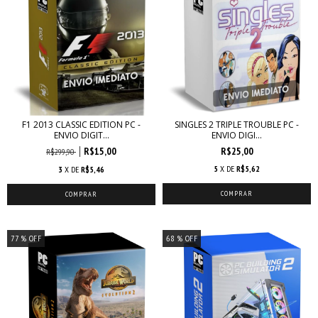
F1 2013 CLASSIC EDITION PC -
SINGLES 2 TRIPLE TROUBLE PC -
ENVIO DIGIT...
ENVIO DIGI...
R$15,00
R$25,00
R$299,90
5
X DE
R$5,62
3
X DE
R$5,46
77
% OFF
68
% OFF