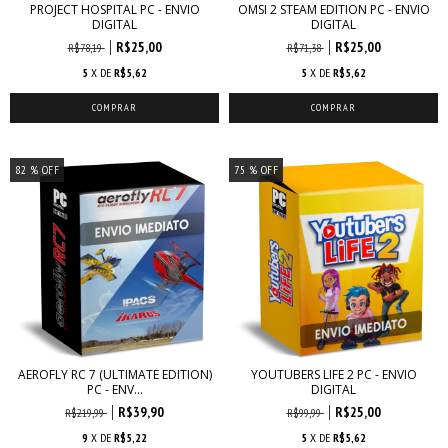
PROJECT HOSPITAL PC - ENVIO
OMSI 2 STEAM EDITION PC - ENVIO
DIGITAL
DIGITAL
R$25,00
R$25,00
R$78,19
R$71,38
5
X DE
R$5,62
5
X DE
R$5,62
82
% OFF
75
% OFF
AEROFLY RC 7 (ULTIMATE EDITION)
YOUTUBERS LIFE 2 PC - ENVIO
PC - ENV...
DIGITAL
R$39,90
R$25,00
R$219,99
R$99,99
9
X DE
R$5,22
5
X DE
R$5,62