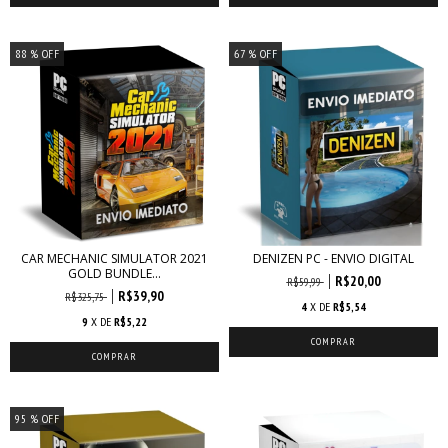
88
% OFF
67
% OFF
CAR MECHANIC SIMULATOR 2021
DENIZEN PC - ENVIO DIGITAL
GOLD BUNDLE...
R$20,00
R$59,99
R$39,90
R$325,75
4
X DE
R$5,54
9
X DE
R$5,22
95
% OFF