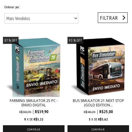
Ordenar por:
FILTRAR
87
% OFF
93
% OFF
FARMING SIMULATOR 25 PC -
BUS SIMULATOR 21 NEXT STOP
ENVIO DIGITAL
(GOLD EDITION...
R$39,90
R$25,00
R$310,78
R$341,19
9
X DE
R$5,22
5
X DE
R$5,62