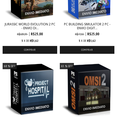
JURASSIC WORLD EVOLUTION 2 PC
PC BUILDING SIMULATOR 2 PC -
- ENVIO DI...
ENVIO DIGIT...
R$25,00
R$25,00
R$109,99
R$77,50
5
X DE
R$5,62
5
X DE
R$5,62
68
% OFF
65
% OFF