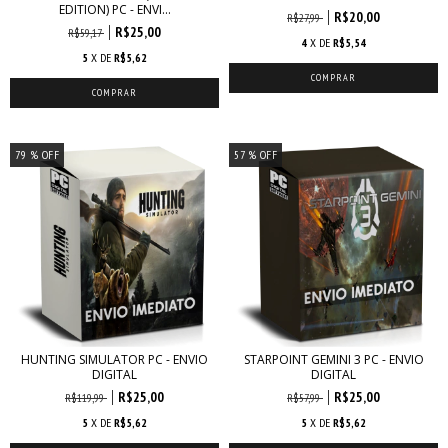
EDITION) PC - ENVI...
R$20,00
R$27,99
R$25,00
R$59,17
4
X DE
R$5,54
5
X DE
R$5,62
79
% OFF
57
% OFF
HUNTING SIMULATOR PC - ENVIO
STARPOINT GEMINI 3 PC - ENVIO
DIGITAL
DIGITAL
R$25,00
R$25,00
R$119,99
R$57,99
5
X DE
R$5,62
5
X DE
R$5,62