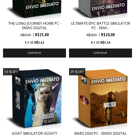
THE LONG JOURNEY HOME PC -
ULTIMATE EPIC BATTLE SIMULATOR
ENVIO DIGITAL
PC - ENVI...
R$25,00
R$20,00
R$65,99
R$28,99
5
X DE
R$5,62
4
X DE
R$5,54
58
% OFF
29
% OFF
GOAT SIMULATOR (GOATY
MARS 2030 PC - ENVIO DIGITAL