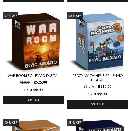
57
% OFF
50
% OFF
WAR ROOM PC - ENVIO DIGITAL
CRAZY MACHINES 3 PC - ENVIO
DIGITAL
R$25,00
R$57,99
R$10,00
R$19,99
5
X DE
R$5,62
2
X DE
R$5,38
50
% OFF
55
% OFF