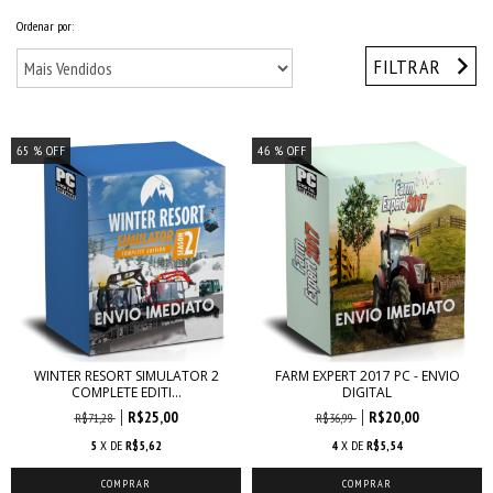
Ordenar por:
FILTRAR
65
% OFF
46
% OFF
WINTER RESORT SIMULATOR 2
FARM EXPERT 2017 PC - ENVIO
COMPLETE EDITI...
DIGITAL
R$25,00
R$20,00
R$71,28
R$36,99
5
X DE
R$5,62
4
X DE
R$5,54